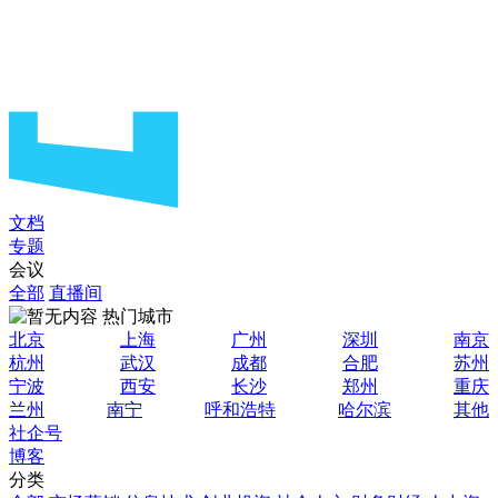
文档
专题
会议
全部
直播间
热门城市
北京
上海
广州
深圳
南京
杭州
武汉
成都
合肥
苏州
宁波
西安
长沙
郑州
重庆
兰州
南宁
呼和浩特
哈尔滨
其他
社企号
博客
分类