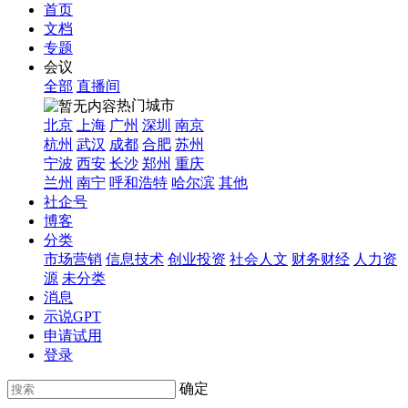
首页
文档
专题
会议
全部
直播间
热门城市
北京
上海
广州
深圳
南京
杭州
武汉
成都
合肥
苏州
宁波
西安
长沙
郑州
重庆
兰州
南宁
呼和浩特
哈尔滨
其他
社企号
博客
分类
市场营销
信息技术
创业投资
社会人文
财务财经
人力资
源
未分类
消息
示说GPT
申请试用
登录
确定