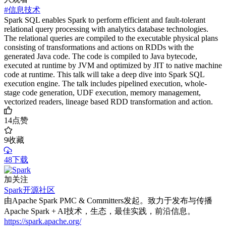
#信息技术
Spark SQL enables Spark to perform efficient and fault-tolerant
relational query processing with analytics database technologies.
The relational queries are compiled to the executable physical plans
consisting of transformations and actions on RDDs with the
generated Java code. The code is compiled to Java bytecode,
executed at runtime by JVM and optimized by JIT to native machine
code at runtime. This talk will take a deep dive into Spark SQL
execution engine. The talk includes pipelined execution, whole-
stage code generation, UDF execution, memory management,
vectorized readers, lineage based RDD transformation and action.
14
点赞
9
收藏
48下载
加关注
Spark开源社区
由Apache Spark PMC & Committers发起。致力于发布与传播
Apache Spark + AI技术，生态，最佳实践，前沿信息。
https://spark.apache.org/