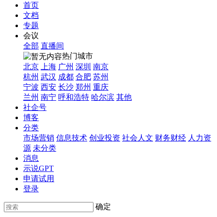
首页
文档
专题
会议
全部
直播间
热门城市
北京
上海
广州
深圳
南京
杭州
武汉
成都
合肥
苏州
宁波
西安
长沙
郑州
重庆
兰州
南宁
呼和浩特
哈尔滨
其他
社企号
博客
分类
市场营销
信息技术
创业投资
社会人文
财务财经
人力资
源
未分类
消息
示说GPT
申请试用
登录
确定