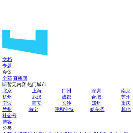
文档
专题
会议
全部
直播间
热门城市
北京
上海
广州
深圳
南京
杭州
武汉
成都
合肥
苏州
宁波
西安
长沙
郑州
重庆
兰州
南宁
呼和浩特
哈尔滨
其他
社企号
博客
分类