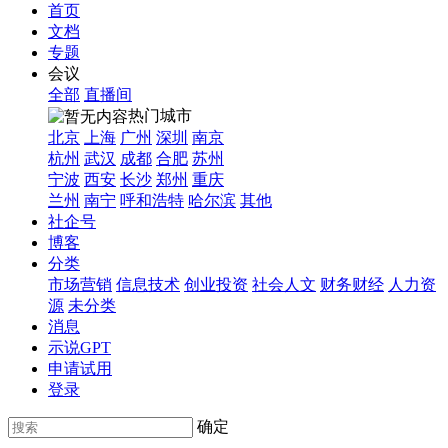
首页
文档
专题
会议
全部
直播间
热门城市
北京
上海
广州
深圳
南京
杭州
武汉
成都
合肥
苏州
宁波
西安
长沙
郑州
重庆
兰州
南宁
呼和浩特
哈尔滨
其他
社企号
博客
分类
市场营销
信息技术
创业投资
社会人文
财务财经
人力资
源
未分类
消息
示说GPT
申请试用
登录
确定