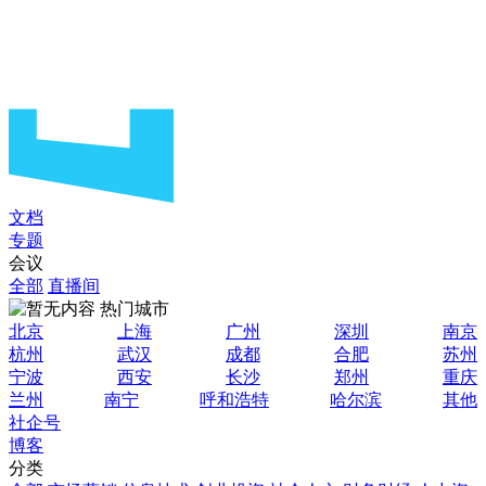
文档
专题
会议
全部
直播间
热门城市
北京
上海
广州
深圳
南京
杭州
武汉
成都
合肥
苏州
宁波
西安
长沙
郑州
重庆
兰州
南宁
呼和浩特
哈尔滨
其他
社企号
博客
分类