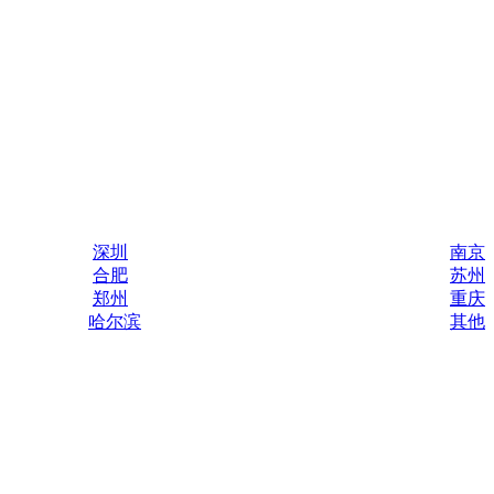
深圳
南京
合肥
苏州
郑州
重庆
哈尔滨
其他