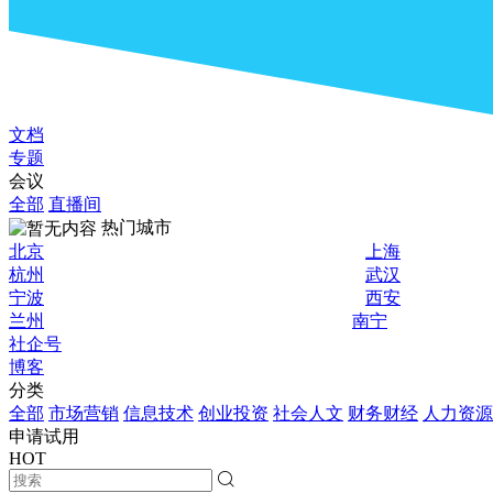
文档
专题
会议
全部
直播间
热门城市
北京
上海
杭州
武汉
宁波
西安
兰州
南宁
社企号
博客
分类
全部
市场营销
信息技术
创业投资
社会人文
财务财经
人力资源
申请试用
HOT