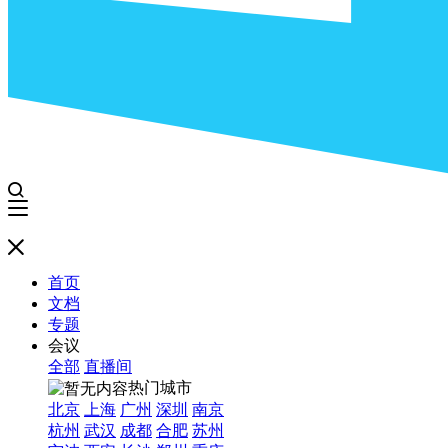
首页
文档
专题
会议
全部
直播间
热门城市
北京
上海
广州
深圳
南京
杭州
武汉
成都
合肥
苏州