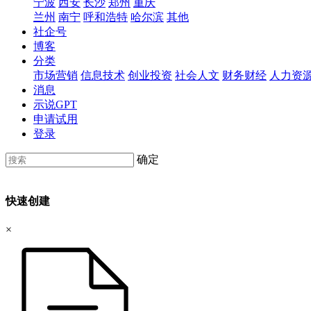
宁波
西安
长沙
郑州
重庆
兰州
南宁
呼和浩特
哈尔滨
其他
社企号
博客
分类
市场营销
信息技术
创业投资
社会人文
财务财经
人力资
消息
示说GPT
申请试用
登录
确定
快速创建
×