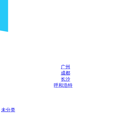
广州
成都
长沙
呼和浩特
未分类