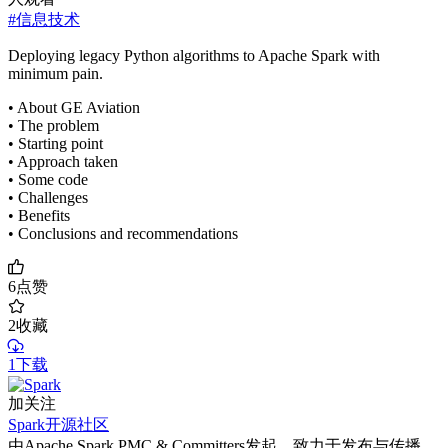
#信息技术
Deploying legacy Python algorithms to Apache Spark with
minimum pain.
• About GE Aviation
• The problem
• Starting point
• Approach taken
• Some code
• Challenges
• Benefits
• Conclusions and recommendations
6
点赞
2
收藏
1下载
加关注
Spark开源社区
由Apache Spark PMC & Committers发起。致力于发布与传播