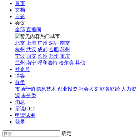
首页
文档
专题
会议
全部
直播间
热门城市
北京
上海
广州
深圳
南京
杭州
武汉
成都
合肥
苏州
宁波
西安
长沙
郑州
重庆
兰州
南宁
呼和浩特
哈尔滨
其他
社企号
博客
分类
市场营销
信息技术
创业投资
社会人文
财务财经
人力资
源
未分类
消息
示说GPT
申请试用
登录
确定