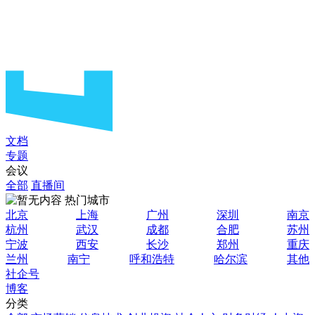
文档
专题
会议
全部
直播间
热门城市
北京
上海
广州
深圳
南京
杭州
武汉
成都
合肥
苏州
宁波
西安
长沙
郑州
重庆
兰州
南宁
呼和浩特
哈尔滨
其他
社企号
博客
分类