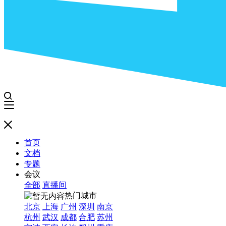
首页
文档
专题
会议
全部
直播间
热门城市
北京
上海
广州
深圳
南京
杭州
武汉
成都
合肥
苏州