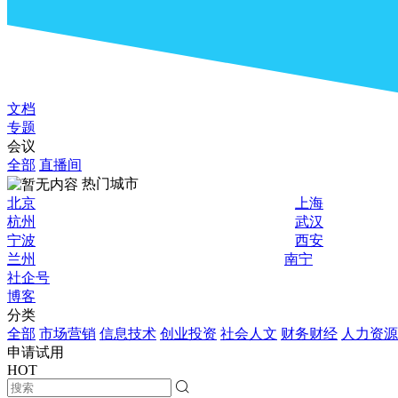
文档
专题
会议
全部
直播间
热门城市
北京
上海
杭州
武汉
宁波
西安
兰州
南宁
社企号
博客
分类
全部
市场营销
信息技术
创业投资
社会人文
财务财经
人力资源
申请试用
HOT