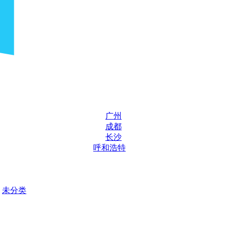
广州
成都
长沙
呼和浩特
未分类