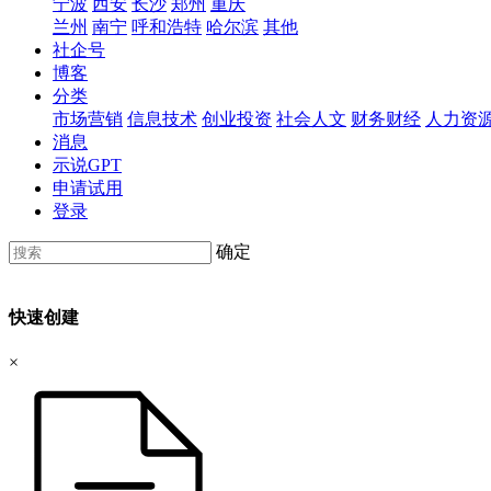
宁波
西安
长沙
郑州
重庆
兰州
南宁
呼和浩特
哈尔滨
其他
社企号
博客
分类
市场营销
信息技术
创业投资
社会人文
财务财经
人力资
消息
示说GPT
申请试用
登录
确定
快速创建
×