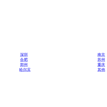
深圳
南京
合肥
苏州
郑州
重庆
哈尔滨
其他