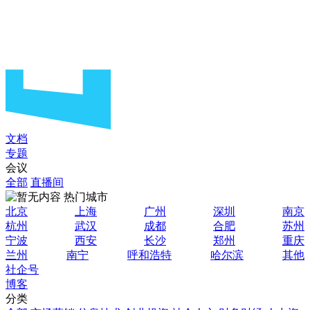
文档
专题
会议
全部
直播间
热门城市
北京
上海
广州
深圳
南京
杭州
武汉
成都
合肥
苏州
宁波
西安
长沙
郑州
重庆
兰州
南宁
呼和浩特
哈尔滨
其他
社企号
博客
分类