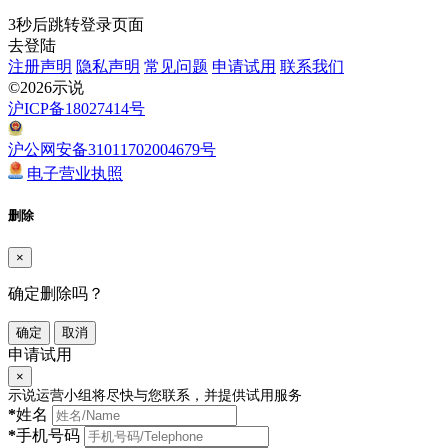
3
秒后跳转登录页面
去登陆
注册声明
隐私声明
常见问题
申请试用
联系我们
©2026示说
沪ICP备18027414号
沪公网安备31011702004679号
电子营业执照
删除
×
确定删除吗？
确定
取消
申请试用
×
示说运营小组将尽快与您联系，并提供试用服务
*
姓名
*
手机号码