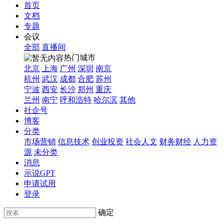
首页
文档
专题
会议
全部
直播间
热门城市
北京
上海
广州
深圳
南京
杭州
武汉
成都
合肥
苏州
宁波
西安
长沙
郑州
重庆
兰州
南宁
呼和浩特
哈尔滨
其他
社企号
博客
分类
市场营销
信息技术
创业投资
社会人文
财务财经
人力资
源
未分类
消息
示说GPT
申请试用
登录
确定