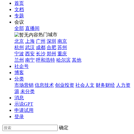
首页
文档
专题
会议
全部
直播间
热门城市
北京
上海
广州
深圳
南京
杭州
武汉
成都
合肥
苏州
宁波
西安
长沙
郑州
重庆
兰州
南宁
呼和浩特
哈尔滨
其他
社企号
博客
分类
市场营销
信息技术
创业投资
社会人文
财务财经
人力资
源
未分类
消息
示说GPT
申请试用
登录
确定