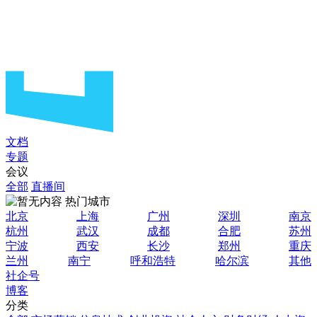
文档
专题
会议
全部
直播间
热门城市
北京
上海
广州
深圳
南京
杭州
武汉
成都
合肥
苏州
宁波
西安
长沙
郑州
重庆
兰州
南宁
呼和浩特
哈尔滨
其他
社企号
博客
分类