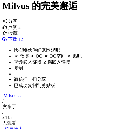
Milvus 的完美邂逅
分享
点赞
2
收藏
1
下载 12
快召唤伙伴们来围观吧
微博
QQ
QQ空间
贴吧
视频嵌入链接
文档嵌入链接
复制
微信扫一扫分享
已成功复制到剪贴板
Milvus.io
/
发布于
/
2433
人观看
#信息技术