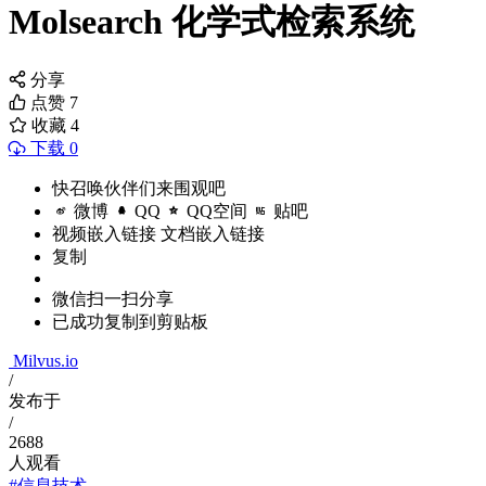
Molsearch 化学式检索系统
分享
点赞
7
收藏
4
下载 0
快召唤伙伴们来围观吧
微博
QQ
QQ空间
贴吧
视频嵌入链接
文档嵌入链接
复制
微信扫一扫分享
已成功复制到剪贴板
Milvus.io
/
发布于
/
2688
人观看
#信息技术