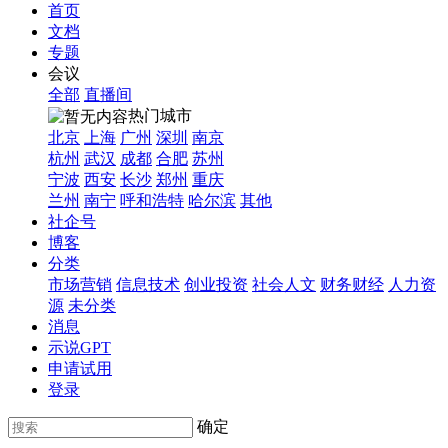
首页
文档
专题
会议
全部
直播间
热门城市
北京
上海
广州
深圳
南京
杭州
武汉
成都
合肥
苏州
宁波
西安
长沙
郑州
重庆
兰州
南宁
呼和浩特
哈尔滨
其他
社企号
博客
分类
市场营销
信息技术
创业投资
社会人文
财务财经
人力资
源
未分类
消息
示说GPT
申请试用
登录
确定