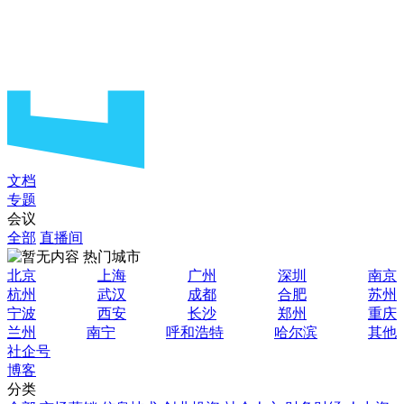
文档
专题
会议
全部
直播间
热门城市
北京
上海
广州
深圳
南京
杭州
武汉
成都
合肥
苏州
宁波
西安
长沙
郑州
重庆
兰州
南宁
呼和浩特
哈尔滨
其他
社企号
博客
分类