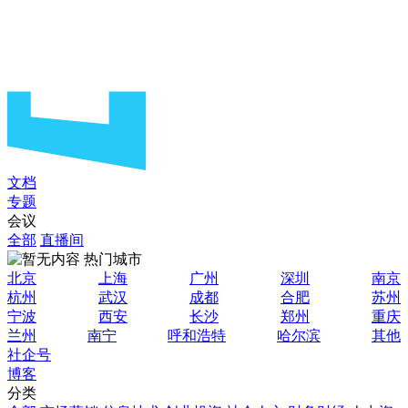
文档
专题
会议
全部
直播间
热门城市
北京
上海
广州
深圳
南京
杭州
武汉
成都
合肥
苏州
宁波
西安
长沙
郑州
重庆
兰州
南宁
呼和浩特
哈尔滨
其他
社企号
博客
分类