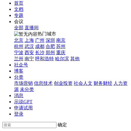
首页
文档
专题
会议
全部
直播间
热门城市
北京
上海
广州
深圳
南京
杭州
武汉
成都
合肥
苏州
宁波
西安
长沙
郑州
重庆
兰州
南宁
呼和浩特
哈尔滨
其他
社企号
博客
分类
市场营销
信息技术
创业投资
社会人文
财务财经
人力资
源
未分类
消息
示说GPT
申请试用
登录
确定