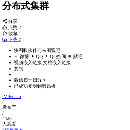
分布式集群
分享
点赞
2
收藏
1
下载 7
快召唤伙伴们来围观吧
微博
QQ
QQ空间
贴吧
视频嵌入链接
文档嵌入链接
复制
微信扫一扫分享
已成功复制到剪贴板
Milvus.io
/
发布于
/
4426
人观看
#信息技术