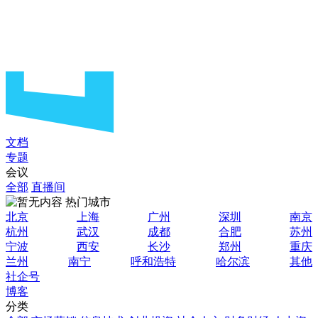
文档
专题
会议
全部
直播间
热门城市
北京
上海
广州
深圳
南京
杭州
武汉
成都
合肥
苏州
宁波
西安
长沙
郑州
重庆
兰州
南宁
呼和浩特
哈尔滨
其他
社企号
博客
分类