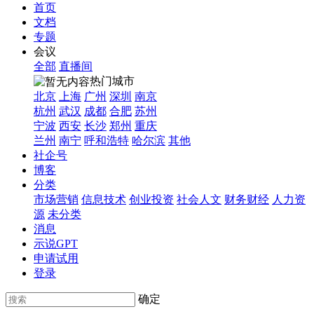
首页
文档
专题
会议
全部
直播间
热门城市
北京
上海
广州
深圳
南京
杭州
武汉
成都
合肥
苏州
宁波
西安
长沙
郑州
重庆
兰州
南宁
呼和浩特
哈尔滨
其他
社企号
博客
分类
市场营销
信息技术
创业投资
社会人文
财务财经
人力资
源
未分类
消息
示说GPT
申请试用
登录
确定