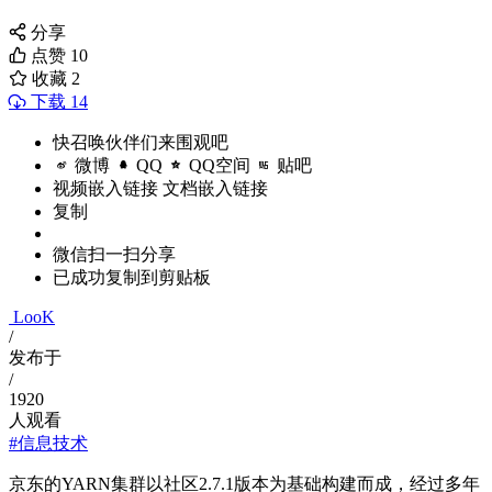
分享
点赞
10
收藏
2
下载 14
快召唤伙伴们来围观吧
微博
QQ
QQ空间
贴吧
视频嵌入链接
文档嵌入链接
复制
微信扫一扫分享
已成功复制到剪贴板
LooK
/
发布于
/
1920
人观看
#信息技术
京东的YARN集群以社区2.7.1版本为基础构建而成，经过多年