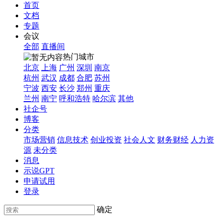
首页
文档
专题
会议
全部
直播间
热门城市
北京
上海
广州
深圳
南京
杭州
武汉
成都
合肥
苏州
宁波
西安
长沙
郑州
重庆
兰州
南宁
呼和浩特
哈尔滨
其他
社企号
博客
分类
市场营销
信息技术
创业投资
社会人文
财务财经
人力资
源
未分类
消息
示说GPT
申请试用
登录
确定