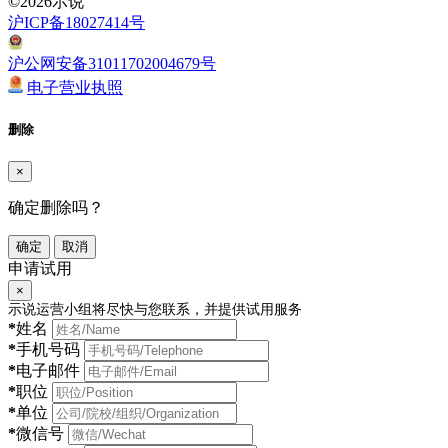
©2026示说
沪ICP备18027414号
沪公网安备31011702004679号
电子营业执照
删除
×
确定删除吗？
确定
取消
申请试用
×
示说运营小组将尽快与您联系，并提供试用服务
*
姓名
*
手机号码
*
电子邮件
*
职位
*
单位
*
微信号