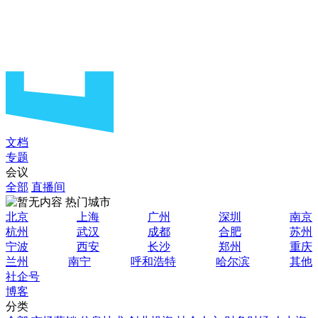
文档
专题
会议
全部
直播间
热门城市
北京
上海
广州
深圳
南京
杭州
武汉
成都
合肥
苏州
宁波
西安
长沙
郑州
重庆
兰州
南宁
呼和浩特
哈尔滨
其他
社企号
博客
分类