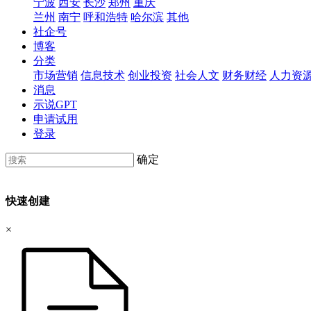
宁波
西安
长沙
郑州
重庆
兰州
南宁
呼和浩特
哈尔滨
其他
社企号
博客
分类
市场营销
信息技术
创业投资
社会人文
财务财经
人力资
消息
示说GPT
申请试用
登录
确定
快速创建
×