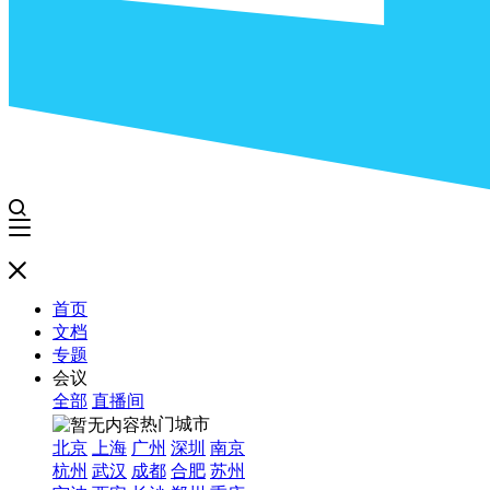
首页
文档
专题
会议
全部
直播间
热门城市
北京
上海
广州
深圳
南京
杭州
武汉
成都
合肥
苏州