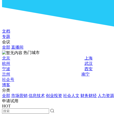
文档
专题
会议
全部
直播间
热门城市
北京
上海
杭州
武汉
宁波
西安
兰州
南宁
社企号
博客
分类
全部
市场营销
信息技术
创业投资
社会人文
财务财经
人力资源
申请试用
HOT