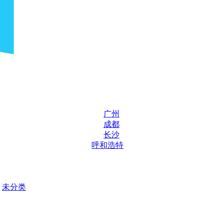
广州
成都
长沙
呼和浩特
未分类