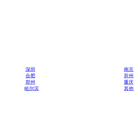
深圳
南京
合肥
苏州
郑州
重庆
哈尔滨
其他