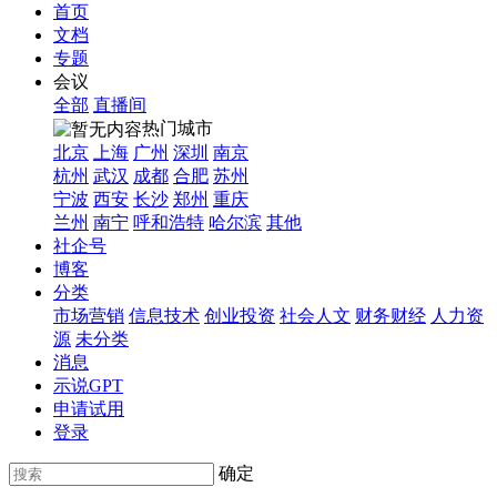
首页
文档
专题
会议
全部
直播间
热门城市
北京
上海
广州
深圳
南京
杭州
武汉
成都
合肥
苏州
宁波
西安
长沙
郑州
重庆
兰州
南宁
呼和浩特
哈尔滨
其他
社企号
博客
分类
市场营销
信息技术
创业投资
社会人文
财务财经
人力资
源
未分类
消息
示说GPT
申请试用
登录
确定