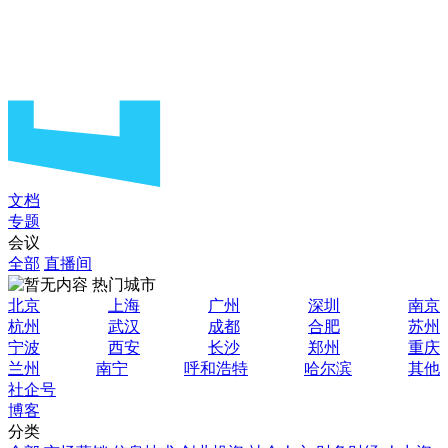
文档
专题
会议
全部
直播间
热门城市
北京
上海
广州
深圳
南京
杭州
武汉
成都
合肥
苏州
宁波
西安
长沙
郑州
重庆
兰州
南宁
呼和浩特
哈尔滨
其他
社企号
博客
分类