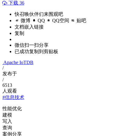
下载 36
快召唤伙伴们来围观吧
微博
QQ
QQ空间
贴吧
文档嵌入链接
复制
微信扫一扫分享
已成功复制到剪贴板
Apache IoTDB
/
发布于
/
6513
人观看
#信息技术
性能优化
建模
写入
查询
案例分享