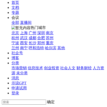
首页
文档
专题
会议
全部
直播间
热门城市
北京
上海
广州
深圳
南京
杭州
武汉
成都
合肥
苏州
宁波
西安
长沙
郑州
重庆
兰州
南宁
呼和浩特
哈尔滨
其他
社企号
博客
分类
市场营销
信息技术
创业投资
社会人文
财务财经
人力资
源
未分类
消息
示说GPT
申请试用
登录
确定