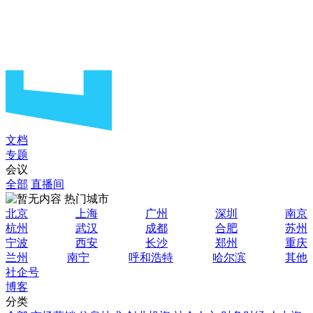
文档
专题
会议
全部
直播间
热门城市
北京
上海
广州
深圳
南京
杭州
武汉
成都
合肥
苏州
宁波
西安
长沙
郑州
重庆
兰州
南宁
呼和浩特
哈尔滨
其他
社企号
博客
分类