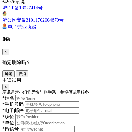
©2026示说
沪ICP备18027414号
沪公网安备31011702004679号
电子营业执照
删除
×
确定删除吗？
确定
取消
申请试用
×
示说运营小组将尽快与您联系，并提供试用服务
*
姓名
*
手机号码
*
电子邮件
*
职位
*
单位
*
微信号