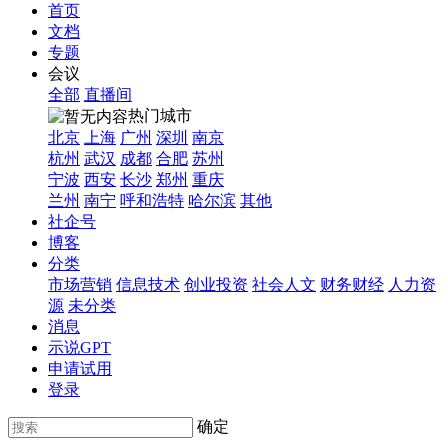
首页
文档
专题
会议
全部
直播间
热门城市
北京
上海
广州
深圳
南京
杭州
武汉
成都
合肥
苏州
宁波
西安
长沙
郑州
重庆
兰州
南宁
呼和浩特
哈尔滨
其他
社企号
博客
分类
市场营销
信息技术
创业投资
社会人文
财务财经
人力资
源
未分类
消息
示说GPT
申请试用
登录
确定