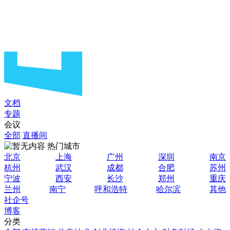
文档
专题
会议
全部
直播间
热门城市
北京
上海
广州
深圳
南京
杭州
武汉
成都
合肥
苏州
宁波
西安
长沙
郑州
重庆
兰州
南宁
呼和浩特
哈尔滨
其他
社企号
博客
分类