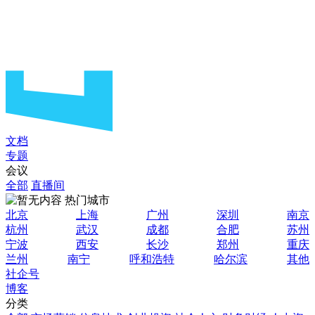
文档
专题
会议
全部
直播间
热门城市
北京
上海
广州
深圳
南京
杭州
武汉
成都
合肥
苏州
宁波
西安
长沙
郑州
重庆
兰州
南宁
呼和浩特
哈尔滨
其他
社企号
博客
分类