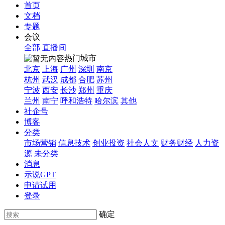
首页
文档
专题
会议
全部
直播间
热门城市
北京
上海
广州
深圳
南京
杭州
武汉
成都
合肥
苏州
宁波
西安
长沙
郑州
重庆
兰州
南宁
呼和浩特
哈尔滨
其他
社企号
博客
分类
市场营销
信息技术
创业投资
社会人文
财务财经
人力资
源
未分类
消息
示说GPT
申请试用
登录
确定