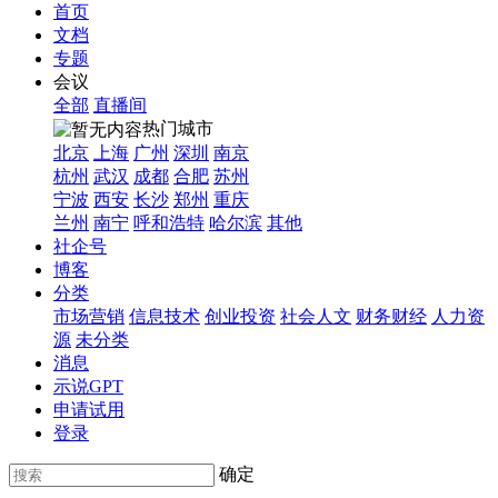
首页
文档
专题
会议
全部
直播间
热门城市
北京
上海
广州
深圳
南京
杭州
武汉
成都
合肥
苏州
宁波
西安
长沙
郑州
重庆
兰州
南宁
呼和浩特
哈尔滨
其他
社企号
博客
分类
市场营销
信息技术
创业投资
社会人文
财务财经
人力资
源
未分类
消息
示说GPT
申请试用
登录
确定