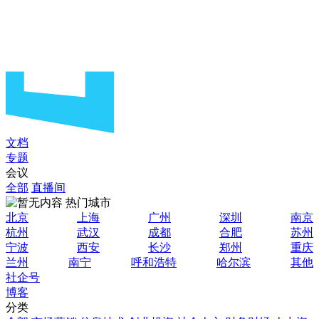
文档
专题
会议
全部
直播间
热门城市
北京
上海
广州
深圳
南京
杭州
武汉
成都
合肥
苏州
宁波
西安
长沙
郑州
重庆
兰州
南宁
呼和浩特
哈尔滨
其他
社企号
博客
分类