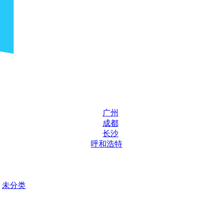
广州
成都
长沙
呼和浩特
未分类