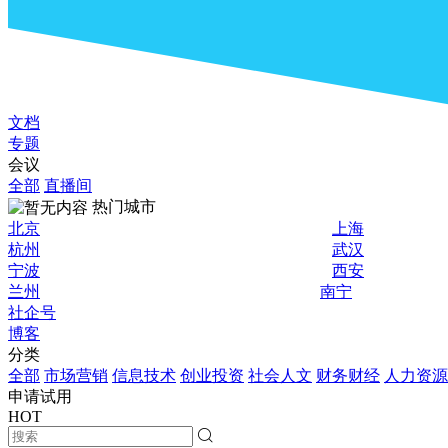
文档
专题
会议
全部
直播间
热门城市
北京
上海
杭州
武汉
宁波
西安
兰州
南宁
社企号
博客
分类
全部
市场营销
信息技术
创业投资
社会人文
财务财经
人力资源
申请试用
HOT