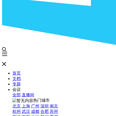
首页
文档
专题
会议
全部
直播间
热门城市
北京
上海
广州
深圳
南京
杭州
武汉
成都
合肥
苏州