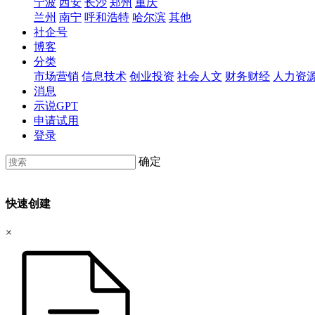
宁波
西安
长沙
郑州
重庆
兰州
南宁
呼和浩特
哈尔滨
其他
社企号
博客
分类
市场营销
信息技术
创业投资
社会人文
财务财经
人力资
消息
示说GPT
申请试用
登录
确定
快速创建
×