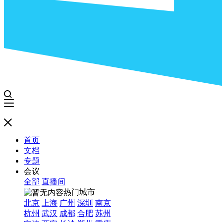
首页
文档
专题
会议
全部
直播间
热门城市
北京
上海
广州
深圳
南京
杭州
武汉
成都
合肥
苏州