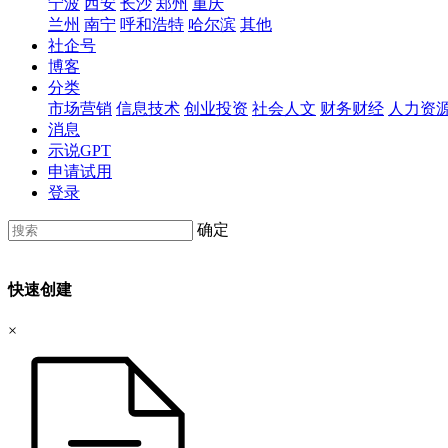
宁波
西安
长沙
郑州
重庆
兰州
南宁
呼和浩特
哈尔滨
其他
社企号
博客
分类
市场营销
信息技术
创业投资
社会人文
财务财经
人力资
消息
示说GPT
申请试用
登录
确定
快速创建
×