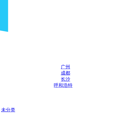
广州
成都
长沙
呼和浩特
未分类