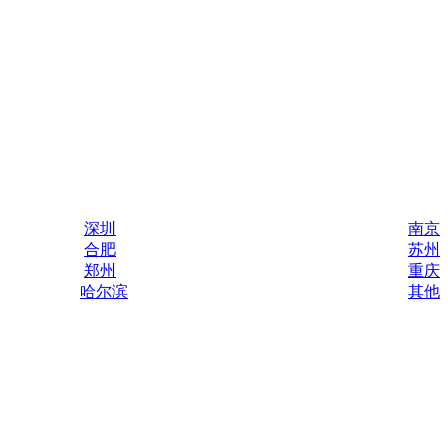
深圳
南京
合肥
苏州
郑州
重庆
哈尔滨
其他