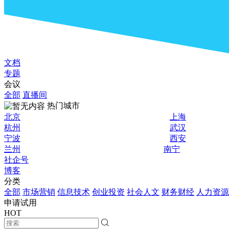
文档
专题
会议
全部
直播间
热门城市
北京
上海
杭州
武汉
宁波
西安
兰州
南宁
社企号
博客
分类
全部
市场营销
信息技术
创业投资
社会人文
财务财经
人力资源
申请试用
HOT