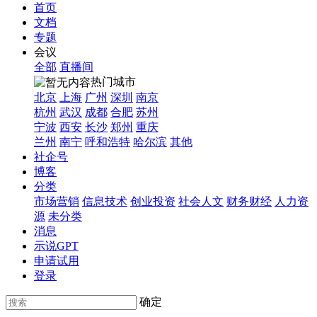
首页
文档
专题
会议
全部
直播间
热门城市
北京
上海
广州
深圳
南京
杭州
武汉
成都
合肥
苏州
宁波
西安
长沙
郑州
重庆
兰州
南宁
呼和浩特
哈尔滨
其他
社企号
博客
分类
市场营销
信息技术
创业投资
社会人文
财务财经
人力资
源
未分类
消息
示说GPT
申请试用
登录
确定