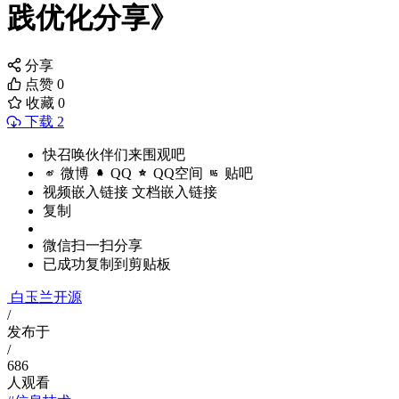
践优化分享》
分享
点赞
0
收藏
0
下载 2
快召唤伙伴们来围观吧
微博
QQ
QQ空间
贴吧
视频嵌入链接
文档嵌入链接
复制
微信扫一扫分享
已成功复制到剪贴板
白玉兰开源
/
发布于
/
686
人观看