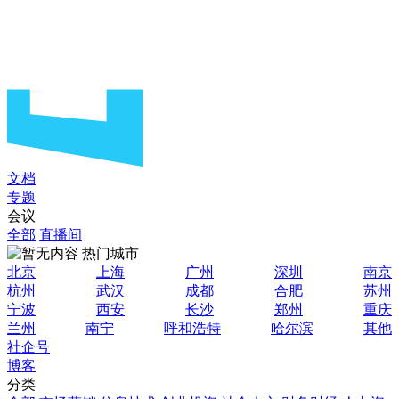
文档
专题
会议
全部
直播间
热门城市
北京
上海
广州
深圳
南京
杭州
武汉
成都
合肥
苏州
宁波
西安
长沙
郑州
重庆
兰州
南宁
呼和浩特
哈尔滨
其他
社企号
博客
分类