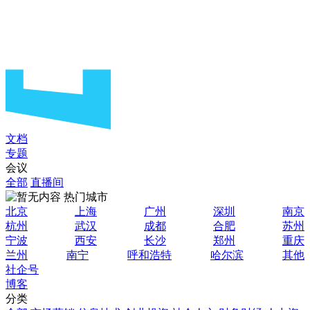
文档
专题
会议
全部
直播间
热门城市
北京
上海
广州
深圳
南京
杭州
武汉
成都
合肥
苏州
宁波
西安
长沙
郑州
重庆
兰州
南宁
呼和浩特
哈尔滨
其他
社企号
博客
分类