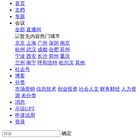
首页
文档
专题
会议
全部
直播间
热门城市
北京
上海
广州
深圳
南京
杭州
武汉
成都
合肥
苏州
宁波
西安
长沙
郑州
重庆
兰州
南宁
呼和浩特
哈尔滨
其他
社企号
博客
分类
市场营销
信息技术
创业投资
社会人文
财务财经
人力资
源
未分类
消息
示说GPT
申请试用
登录
确定