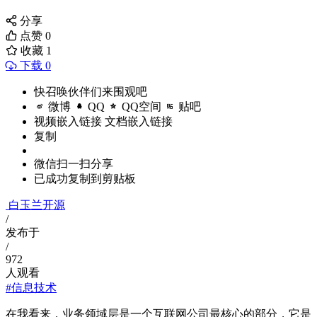
分享
点赞
0
收藏
1
下载 0
快召唤伙伴们来围观吧
微博
QQ
QQ空间
贴吧
视频嵌入链接
文档嵌入链接
复制
微信扫一扫分享
已成功复制到剪贴板
白玉兰开源
/
发布于
/
972
人观看
#信息技术
在我看来，业务领域层是一个互联网公司最核心的部分，它是