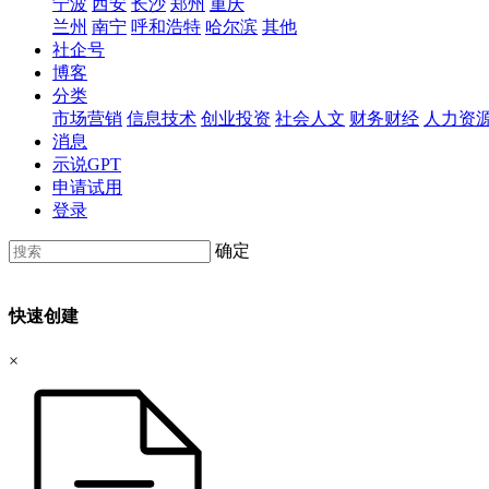
宁波
西安
长沙
郑州
重庆
兰州
南宁
呼和浩特
哈尔滨
其他
社企号
博客
分类
市场营销
信息技术
创业投资
社会人文
财务财经
人力资
消息
示说GPT
申请试用
登录
确定
快速创建
×