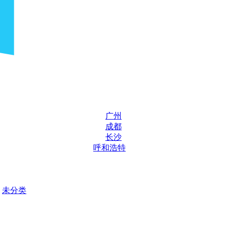
广州
成都
长沙
呼和浩特
未分类