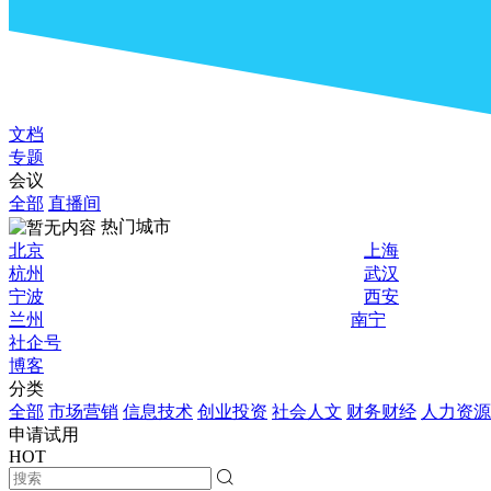
文档
专题
会议
全部
直播间
热门城市
北京
上海
杭州
武汉
宁波
西安
兰州
南宁
社企号
博客
分类
全部
市场营销
信息技术
创业投资
社会人文
财务财经
人力资源
申请试用
HOT