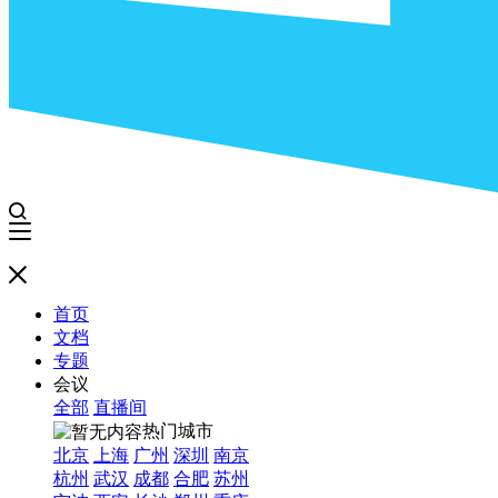
首页
文档
专题
会议
全部
直播间
热门城市
北京
上海
广州
深圳
南京
杭州
武汉
成都
合肥
苏州