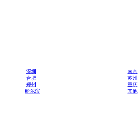
深圳
南京
合肥
苏州
郑州
重庆
哈尔滨
其他