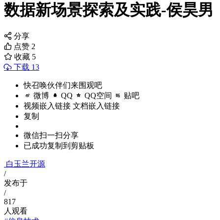
数据新场景探索及实践-侯昊男
分享
点赞
2
收藏
5
下载 13
快召唤伙伴们来围观吧
微博
QQ
QQ空间
贴吧
视频嵌入链接
文档嵌入链接
复制
微信扫一扫分享
已成功复制到剪贴板
白玉兰开源
/
发布于
/
817
人观看