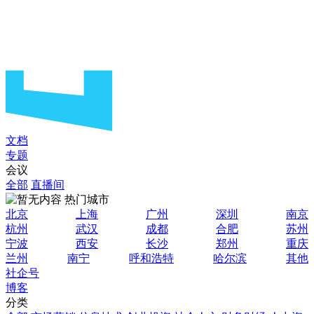
文档
专题
会议
全部
直播间
热门城市
北京
上海
广州
深圳
南京
杭州
武汉
成都
合肥
苏州
宁波
西安
长沙
郑州
重庆
兰州
南宁
呼和浩特
哈尔滨
其他
社企号
博客
分类