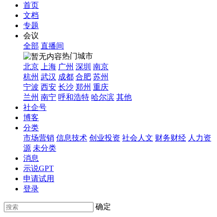
首页
文档
专题
会议
全部
直播间
热门城市
北京
上海
广州
深圳
南京
杭州
武汉
成都
合肥
苏州
宁波
西安
长沙
郑州
重庆
兰州
南宁
呼和浩特
哈尔滨
其他
社企号
博客
分类
市场营销
信息技术
创业投资
社会人文
财务财经
人力资
源
未分类
消息
示说GPT
申请试用
登录
确定