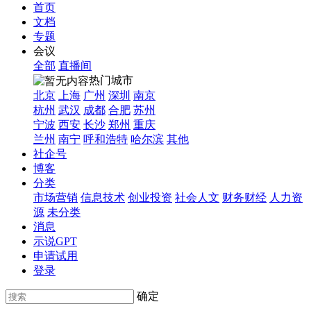
首页
文档
专题
会议
全部
直播间
热门城市
北京
上海
广州
深圳
南京
杭州
武汉
成都
合肥
苏州
宁波
西安
长沙
郑州
重庆
兰州
南宁
呼和浩特
哈尔滨
其他
社企号
博客
分类
市场营销
信息技术
创业投资
社会人文
财务财经
人力资
源
未分类
消息
示说GPT
申请试用
登录
确定