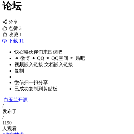
论坛
分享
点赞
3
收藏
1
下载 11
快召唤伙伴们来围观吧
微博
QQ
QQ空间
贴吧
视频嵌入链接
文档嵌入链接
复制
微信扫一扫分享
已成功复制到剪贴板
白玉兰开源
/
发布于
/
1190
人观看