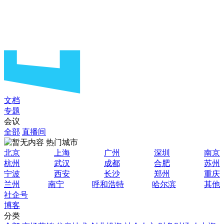
文档
专题
会议
全部
直播间
热门城市
北京
上海
广州
深圳
南京
杭州
武汉
成都
合肥
苏州
宁波
西安
长沙
郑州
重庆
兰州
南宁
呼和浩特
哈尔滨
其他
社企号
博客
分类