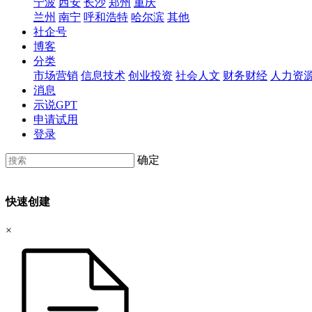
宁波
西安
长沙
郑州
重庆
兰州
南宁
呼和浩特
哈尔滨
其他
社企号
博客
分类
市场营销
信息技术
创业投资
社会人文
财务财经
人力资
消息
示说GPT
申请试用
登录
确定
快速创建
×