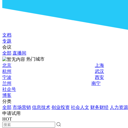
文档
专题
会议
全部
直播间
热门城市
北京
上海
杭州
武汉
宁波
西安
兰州
南宁
社企号
博客
分类
全部
市场营销
信息技术
创业投资
社会人文
财务财经
人力资源
申请试用
HOT