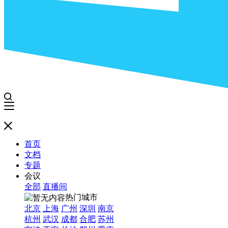
首页
文档
专题
会议
全部
直播间
热门城市
北京
上海
广州
深圳
南京
杭州
武汉
成都
合肥
苏州