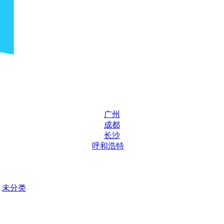
广州
成都
长沙
呼和浩特
未分类