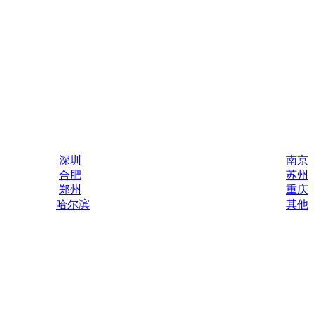
深圳
南京
合肥
苏州
郑州
重庆
哈尔滨
其他