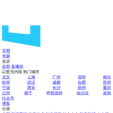
文档
专题
会议
全部
直播间
热门城市
北京
上海
广州
深圳
南京
杭州
武汉
成都
合肥
苏州
宁波
西安
长沙
郑州
重庆
兰州
南宁
呼和浩特
哈尔滨
其他
社企号
博客
分类