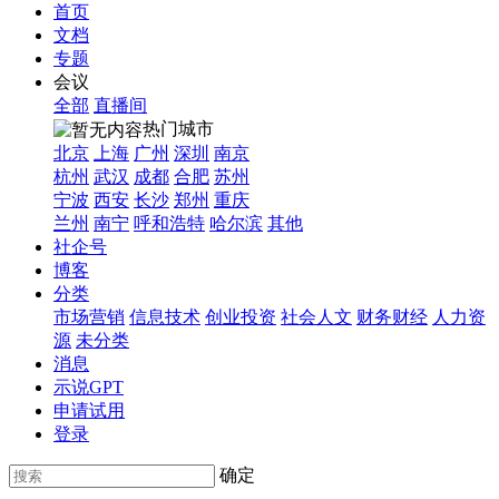
首页
文档
专题
会议
全部
直播间
热门城市
北京
上海
广州
深圳
南京
杭州
武汉
成都
合肥
苏州
宁波
西安
长沙
郑州
重庆
兰州
南宁
呼和浩特
哈尔滨
其他
社企号
博客
分类
市场营销
信息技术
创业投资
社会人文
财务财经
人力资
源
未分类
消息
示说GPT
申请试用
登录
确定