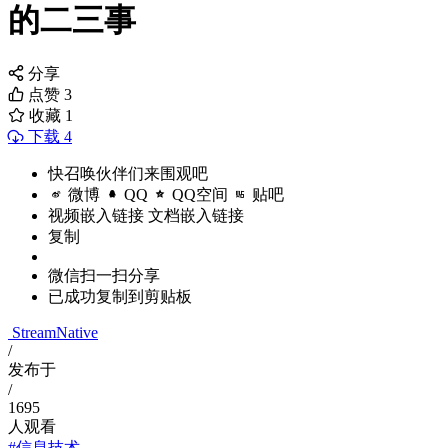
的二三事
分享
点赞
3
收藏
1
下载 4
快召唤伙伴们来围观吧
微博
QQ
QQ空间
贴吧
视频嵌入链接
文档嵌入链接
复制
微信扫一扫分享
已成功复制到剪贴板
StreamNative
/
发布于
/
1695
人观看
#信息技术