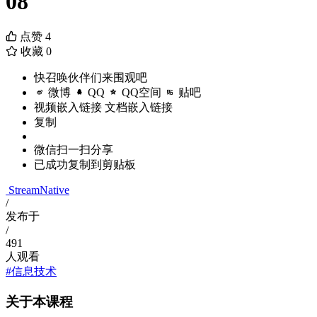
08
点赞
4
收藏
0
快召唤伙伴们来围观吧
微博
QQ
QQ空间
贴吧
视频嵌入链接
文档嵌入链接
复制
微信扫一扫分享
已成功复制到剪贴板
StreamNative
/
发布于
/
491
人观看
#信息技术
关于本课程