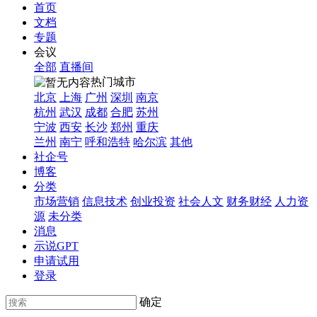
首页
文档
专题
会议
全部
直播间
热门城市
北京
上海
广州
深圳
南京
杭州
武汉
成都
合肥
苏州
宁波
西安
长沙
郑州
重庆
兰州
南宁
呼和浩特
哈尔滨
其他
社企号
博客
分类
市场营销
信息技术
创业投资
社会人文
财务财经
人力资
源
未分类
消息
示说GPT
申请试用
登录
确定