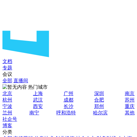
文档
专题
会议
全部
直播间
热门城市
北京
上海
广州
深圳
南京
杭州
武汉
成都
合肥
苏州
宁波
西安
长沙
郑州
重庆
兰州
南宁
呼和浩特
哈尔滨
其他
社企号
博客
分类