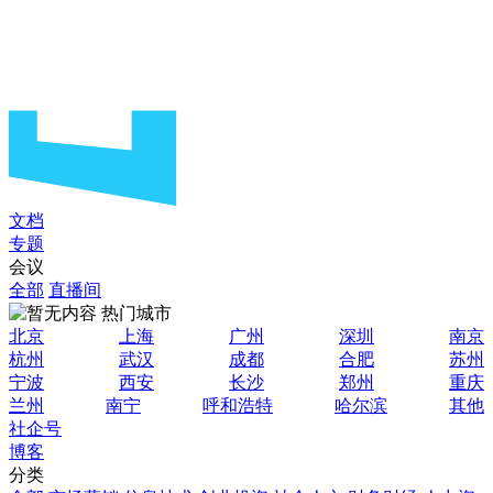
文档
专题
会议
全部
直播间
热门城市
北京
上海
广州
深圳
南京
杭州
武汉
成都
合肥
苏州
宁波
西安
长沙
郑州
重庆
兰州
南宁
呼和浩特
哈尔滨
其他
社企号
博客
分类