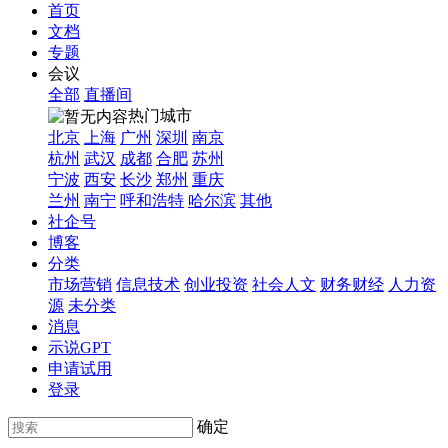
首页
文档
专题
会议
全部
直播间
热门城市
北京
上海
广州
深圳
南京
杭州
武汉
成都
合肥
苏州
宁波
西安
长沙
郑州
重庆
兰州
南宁
呼和浩特
哈尔滨
其他
社企号
博客
分类
市场营销
信息技术
创业投资
社会人文
财务财经
人力资
源
未分类
消息
示说GPT
申请试用
登录
确定