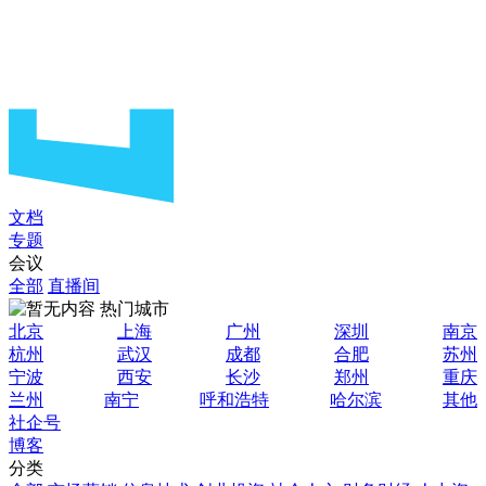
文档
专题
会议
全部
直播间
热门城市
北京
上海
广州
深圳
南京
杭州
武汉
成都
合肥
苏州
宁波
西安
长沙
郑州
重庆
兰州
南宁
呼和浩特
哈尔滨
其他
社企号
博客
分类