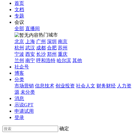
首页
文档
专题
会议
全部
直播间
热门城市
北京
上海
广州
深圳
南京
杭州
武汉
成都
合肥
苏州
宁波
西安
长沙
郑州
重庆
兰州
南宁
呼和浩特
哈尔滨
其他
社企号
博客
分类
市场营销
信息技术
创业投资
社会人文
财务财经
人力资
源
未分类
消息
示说GPT
申请试用
登录
确定