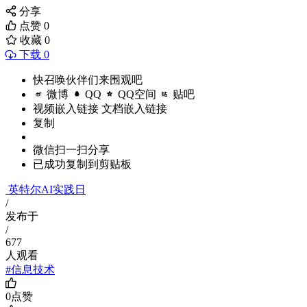
分享
点赞
0
收藏
0
下载 0
快召唤伙伴们来围观吧
微博
QQ
QQ空间
贴吧
视频嵌入链接
文档嵌入链接
复制
微信扫一扫分享
已成功复制到剪贴板
英特尔AI实践日
/
发布于
/
677
人观看
#信息技术
0
点赞