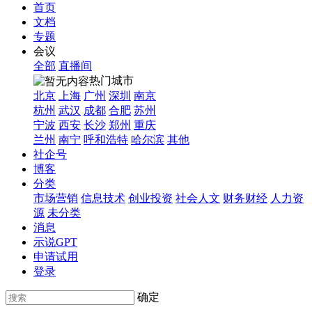
首页
文档
专题
会议
全部
直播间
热门城市
北京
上海
广州
深圳
南京
杭州
武汉
成都
合肥
苏州
宁波
西安
长沙
郑州
重庆
兰州
南宁
呼和浩特
哈尔滨
其他
社企号
博客
分类
市场营销
信息技术
创业投资
社会人文
财务财经
人力资
源
未分类
消息
示说GPT
申请试用
登录
确定