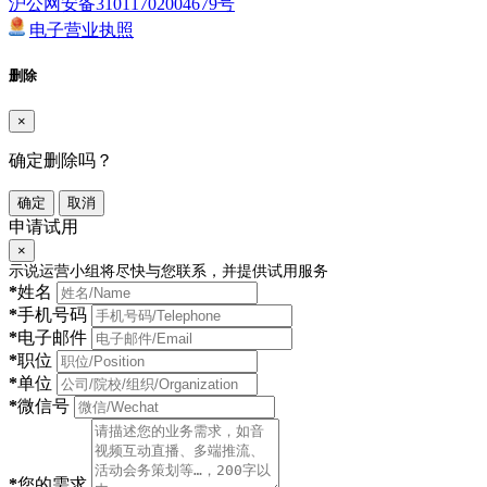
沪公网安备31011702004679号
电子营业执照
删除
×
确定删除吗？
确定
取消
申请试用
×
示说运营小组将尽快与您联系，并提供试用服务
*
姓名
*
手机号码
*
电子邮件
*
职位
*
单位
*
微信号
*
您的需求