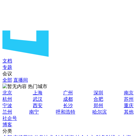
文档
专题
会议
全部
直播间
热门城市
北京
上海
广州
深圳
南京
杭州
武汉
成都
合肥
苏州
宁波
西安
长沙
郑州
重庆
兰州
南宁
呼和浩特
哈尔滨
其他
社企号
博客
分类