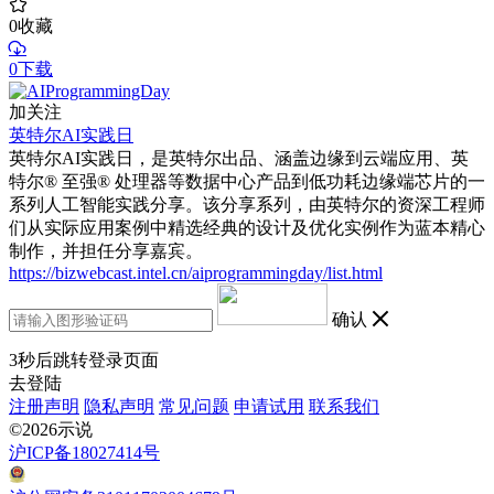
0
收藏
0下载
加关注
英特尔AI实践日
英特尔AI实践日，是英特尔出品、涵盖边缘到云端应用、英
特尔® 至强® 处理器等数据中心产品到低功耗边缘端芯片的一
系列人工智能实践分享。该分享系列，由英特尔的资深工程师
们从实际应用案例中精选经典的设计及优化实例作为蓝本精心
制作，并担任分享嘉宾。
https://bizwebcast.intel.cn/aiprogrammingday/list.html
确认
3
秒后跳转登录页面
去登陆
注册声明
隐私声明
常见问题
申请试用
联系我们
©2026示说
沪ICP备18027414号