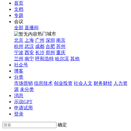
首页
文档
专题
会议
全部
直播间
热门城市
北京
上海
广州
深圳
南京
杭州
武汉
成都
合肥
苏州
宁波
西安
长沙
郑州
重庆
兰州
南宁
呼和浩特
哈尔滨
其他
社企号
博客
分类
市场营销
信息技术
创业投资
社会人文
财务财经
人力资
源
未分类
消息
示说GPT
申请试用
登录
确定