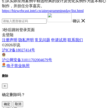
们从实际应用案例中精选经典的设计及优化实例作为蓝本精心
制作，并担任分享嘉宾。
https://bizwebcast.intel.cn/aiprogrammingday/list.html
确认
3
秒后跳转登录页面
去登陆
注册声明
隐私声明
常见问题
申请试用
联系我们
©2026示说
沪ICP备18027414号
沪公网安备31011702004679号
电子营业执照
删除
×
确定删除吗？
确定
取消