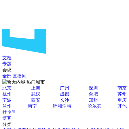
文档
专题
会议
全部
直播间
热门城市
北京
上海
广州
深圳
南京
杭州
武汉
成都
合肥
苏州
宁波
西安
长沙
郑州
重庆
兰州
南宁
呼和浩特
哈尔滨
其他
社企号
博客
分类