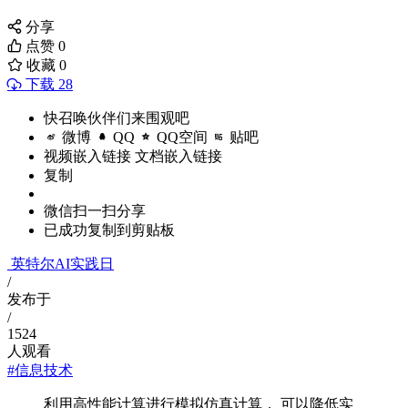
分享
点赞
0
收藏
0
下载 28
快召唤伙伴们来围观吧
微博
QQ
QQ空间
贴吧
视频嵌入链接
文档嵌入链接
复制
微信扫一扫分享
已成功复制到剪贴板
英特尔AI实践日
/
发布于
/
1524
人观看
#信息技术
利用高性能计算进行模拟仿真计算， 可以降低实