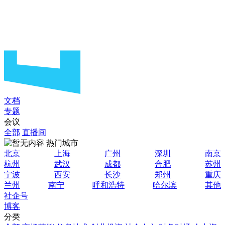
文档
专题
会议
全部
直播间
热门城市
北京
上海
广州
深圳
南京
杭州
武汉
成都
合肥
苏州
宁波
西安
长沙
郑州
重庆
兰州
南宁
呼和浩特
哈尔滨
其他
社企号
博客
分类