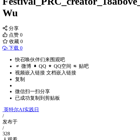
Festival_PRC_creator_18above_
Wu
分享
点赞
0
收藏
0
下载 0
快召唤伙伴们来围观吧
微博
QQ
QQ空间
贴吧
视频嵌入链接
文档嵌入链接
复制
微信扫一扫分享
已成功复制到剪贴板
英特尔AI实践日
/
发布于
/
328
人观看