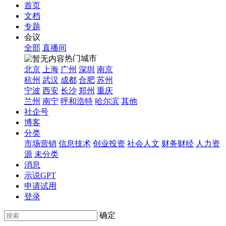
首页
文档
专题
会议
全部
直播间
热门城市
北京
上海
广州
深圳
南京
杭州
武汉
成都
合肥
苏州
宁波
西安
长沙
郑州
重庆
兰州
南宁
呼和浩特
哈尔滨
其他
社企号
博客
分类
市场营销
信息技术
创业投资
社会人文
财务财经
人力资
源
未分类
消息
示说GPT
申请试用
登录
确定