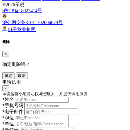
©2026示说
沪ICP备18027414号
沪公网安备31011702004679号
电子营业执照
删除
×
确定删除吗？
确定
取消
申请试用
×
示说运营小组将尽快与您联系，并提供试用服务
*
姓名
*
手机号码
*
电子邮件
*
职位
*
单位
*
微信号