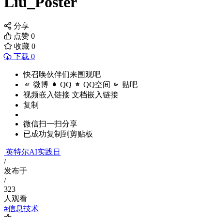
Liu_Poster
分享
点赞
0
收藏
0
下载 0
快召唤伙伴们来围观吧
微博
QQ
QQ空间
贴吧
视频嵌入链接
文档嵌入链接
复制
微信扫一扫分享
已成功复制到剪贴板
英特尔AI实践日
/
发布于
/
323
人观看
#信息技术