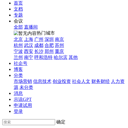
首页
文档
专题
会议
全部
直播间
热门城市
北京
上海
广州
深圳
南京
杭州
武汉
成都
合肥
苏州
宁波
西安
长沙
郑州
重庆
兰州
南宁
呼和浩特
哈尔滨
其他
社企号
博客
分类
市场营销
信息技术
创业投资
社会人文
财务财经
人力资
源
未分类
消息
示说GPT
申请试用
登录
确定