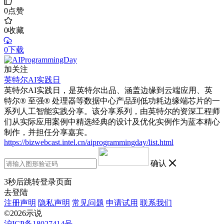
0
点赞
0
收藏
0下载
加关注
英特尔AI实践日
英特尔AI实践日，是英特尔出品、涵盖边缘到云端应用、英
特尔® 至强® 处理器等数据中心产品到低功耗边缘端芯片的一
系列人工智能实践分享。该分享系列，由英特尔的资深工程师
们从实际应用案例中精选经典的设计及优化实例作为蓝本精心
制作，并担任分享嘉宾。
https://bizwebcast.intel.cn/aiprogrammingday/list.html
确认
3
秒后跳转登录页面
去登陆
注册声明
隐私声明
常见问题
申请试用
联系我们
©2026示说
沪ICP备18027414号