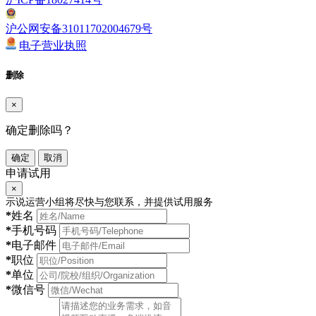
沪公网安备31011702004679号
电子营业执照
删除
×
确定删除吗？
确定
取消
申请试用
×
示说运营小组将尽快与您联系，并提供试用服务
*
姓名
*
手机号码
*
电子邮件
*
职位
*
单位
*
微信号