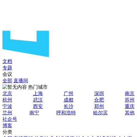
文档
专题
会议
全部
直播间
热门城市
北京
上海
广州
深圳
南京
杭州
武汉
成都
合肥
苏州
宁波
西安
长沙
郑州
重庆
兰州
南宁
呼和浩特
哈尔滨
其他
社企号
博客
分类