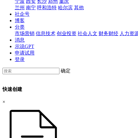
宁波
西安
长沙
郑州
重庆
兰州
南宁
呼和浩特
哈尔滨
其他
社企号
博客
分类
市场营销
信息技术
创业投资
社会人文
财务财经
人力资
消息
示说GPT
申请试用
登录
确定
快速创建
×