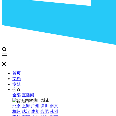
首页
文档
专题
会议
全部
直播间
热门城市
北京
上海
广州
深圳
南京
杭州
武汉
成都
合肥
苏州