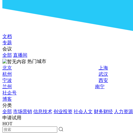
文档
专题
会议
全部
直播间
热门城市
北京
上海
杭州
武汉
宁波
西安
兰州
南宁
社企号
博客
分类
全部
市场营销
信息技术
创业投资
社会人文
财务财经
人力资源
申请试用
HOT