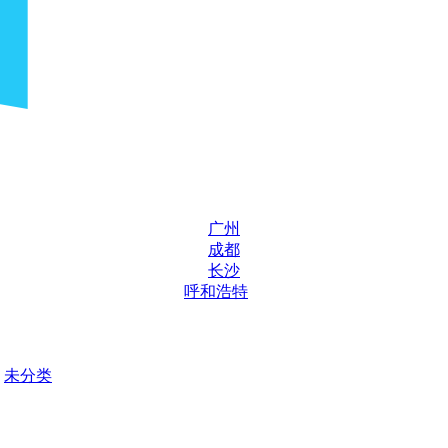
广州
成都
长沙
呼和浩特
未分类