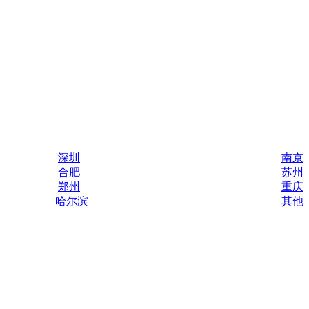
深圳
南京
合肥
苏州
郑州
重庆
哈尔滨
其他