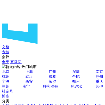
文档
专题
会议
全部
直播间
热门城市
北京
上海
广州
深圳
南京
杭州
武汉
成都
合肥
苏州
宁波
西安
长沙
郑州
重庆
兰州
南宁
呼和浩特
哈尔滨
其他
社企号
博客
分类