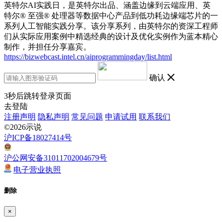
英特尔AI实践日，是英特尔出品、涵盖边缘到云端应用、英
特尔® 至强® 处理器等数据中心产品到低功耗边缘端芯片的一
系列人工智能实践分享。该分享系列，由英特尔的资深工程师
们从实际应用案例中精选经典的设计及优化实例作为蓝本精心
制作，并担任分享嘉宾。
https://bizwebcast.intel.cn/aiprogrammingday/list.html
确认
3
秒后跳转登录页面
去登陆
注册声明
隐私声明
常见问题
申请试用
联系我们
©2026示说
沪ICP备18027414号
沪公网安备31011702004679号
电子营业执照
删除
×