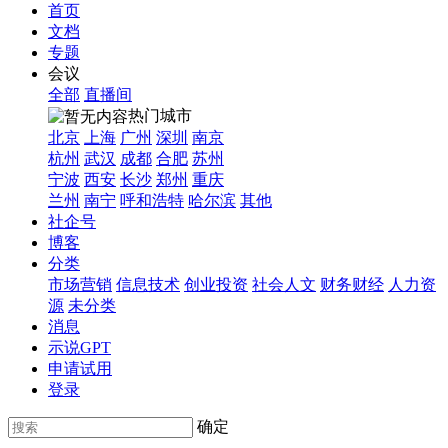
首页
文档
专题
会议
全部
直播间
热门城市
北京
上海
广州
深圳
南京
杭州
武汉
成都
合肥
苏州
宁波
西安
长沙
郑州
重庆
兰州
南宁
呼和浩特
哈尔滨
其他
社企号
博客
分类
市场营销
信息技术
创业投资
社会人文
财务财经
人力资
源
未分类
消息
示说GPT
申请试用
登录
确定