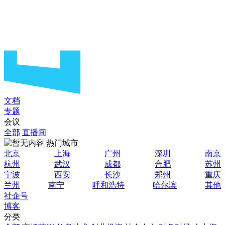
文档
专题
会议
全部
直播间
热门城市
北京
上海
广州
深圳
南京
杭州
武汉
成都
合肥
苏州
宁波
西安
长沙
郑州
重庆
兰州
南宁
呼和浩特
哈尔滨
其他
社企号
博客
分类