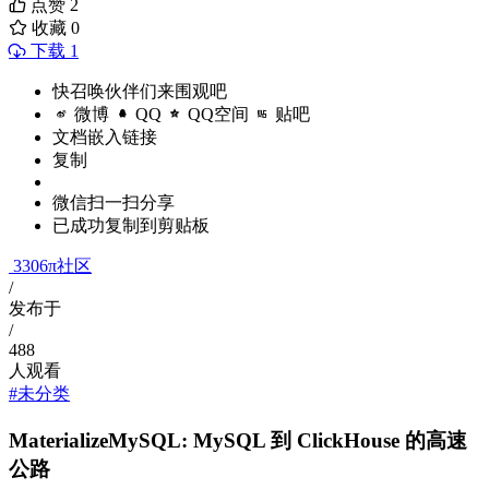
点赞
2
收藏
0
下载 1
快召唤伙伴们来围观吧
微博
QQ
QQ空间
贴吧
文档嵌入链接
复制
微信扫一扫分享
已成功复制到剪贴板
3306π社区
/
发布于
/
488
人观看
#未分类
MaterializeMySQL: MySQL 到 ClickHouse 的高速
公路