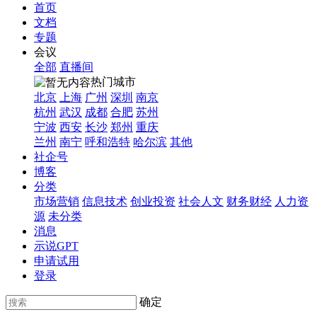
首页
文档
专题
会议
全部
直播间
热门城市
北京
上海
广州
深圳
南京
杭州
武汉
成都
合肥
苏州
宁波
西安
长沙
郑州
重庆
兰州
南宁
呼和浩特
哈尔滨
其他
社企号
博客
分类
市场营销
信息技术
创业投资
社会人文
财务财经
人力资
源
未分类
消息
示说GPT
申请试用
登录
确定