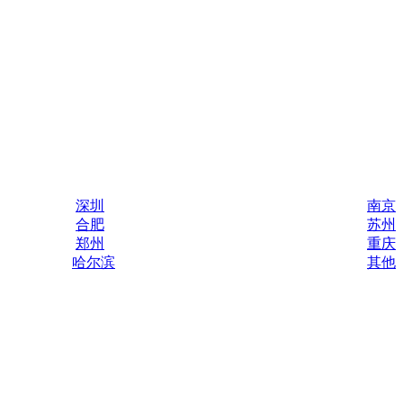
深圳
南京
合肥
苏州
郑州
重庆
哈尔滨
其他