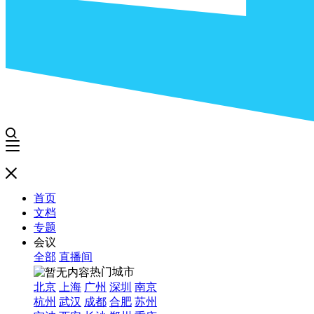
首页
文档
专题
会议
全部
直播间
热门城市
北京
上海
广州
深圳
南京
杭州
武汉
成都
合肥
苏州