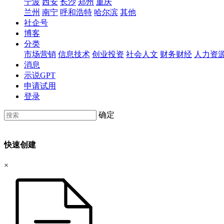
宁波
西安
长沙
郑州
重庆
兰州
南宁
呼和浩特
哈尔滨
其他
社企号
博客
分类
市场营销
信息技术
创业投资
社会人文
财务财经
人力资
消息
示说GPT
申请试用
登录
确定
快速创建
×