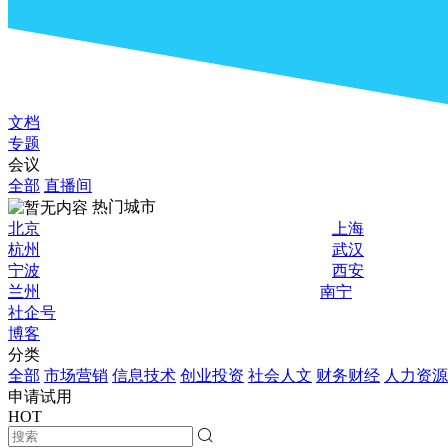
文档
专题
会议
全部
直播间
热门城市
北京
上海
杭州
武汉
宁波
西安
兰州
南宁
社企号
博客
分类
全部
市场营销
信息技术
创业投资
社会人文
财务财经
人力资源
申请试用
HOT