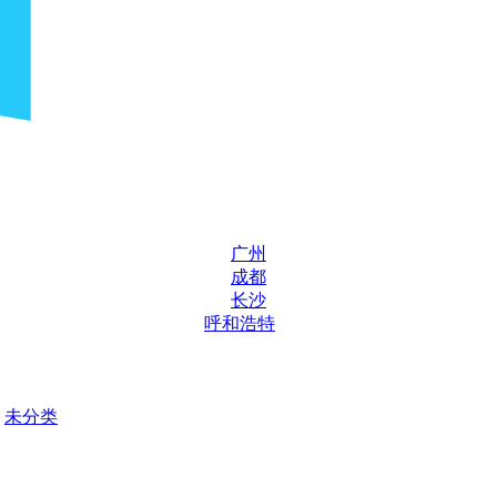
广州
成都
长沙
呼和浩特
未分类