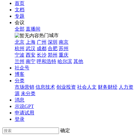
首页
文档
专题
会议
全部
直播间
热门城市
北京
上海
广州
深圳
南京
杭州
武汉
成都
合肥
苏州
宁波
西安
长沙
郑州
重庆
兰州
南宁
呼和浩特
哈尔滨
其他
社企号
博客
分类
市场营销
信息技术
创业投资
社会人文
财务财经
人力资
源
未分类
消息
示说GPT
申请试用
登录
确定