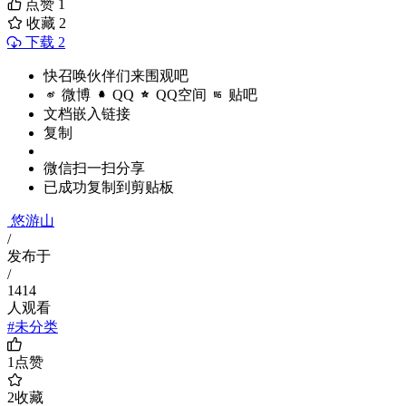
点赞
1
收藏
2
下载 2
快召唤伙伴们来围观吧
微博
QQ
QQ空间
贴吧
文档嵌入链接
复制
微信扫一扫分享
已成功复制到剪贴板
悠游山
/
发布于
/
1414
人观看
#未分类
1
点赞
2
收藏