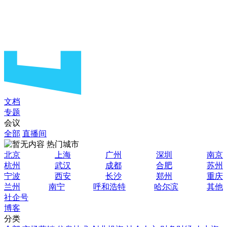
文档
专题
会议
全部
直播间
热门城市
北京
上海
广州
深圳
南京
杭州
武汉
成都
合肥
苏州
宁波
西安
长沙
郑州
重庆
兰州
南宁
呼和浩特
哈尔滨
其他
社企号
博客
分类