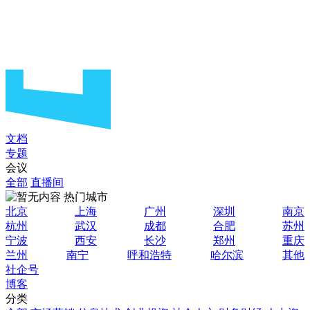
文档
专题
会议
全部
直播间
热门城市
北京
上海
广州
深圳
南京
杭州
武汉
成都
合肥
苏州
宁波
西安
长沙
郑州
重庆
兰州
南宁
呼和浩特
哈尔滨
其他
社企号
博客
分类