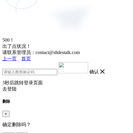
500！
出了点状况！
请联系管理员：contact@slidestalk.com
上一页
首页
确认
3
秒后跳转登录页面
去登陆
删除
×
确定删除吗？