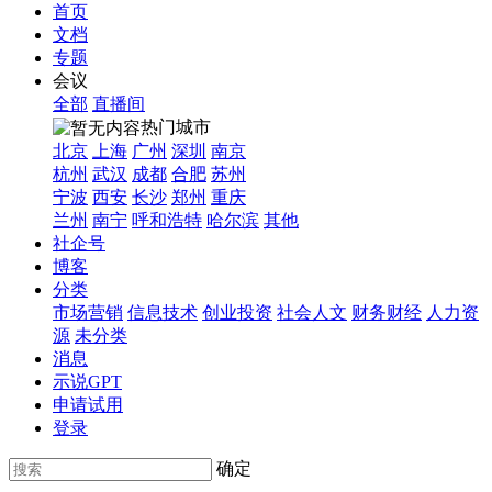
首页
文档
专题
会议
全部
直播间
热门城市
北京
上海
广州
深圳
南京
杭州
武汉
成都
合肥
苏州
宁波
西安
长沙
郑州
重庆
兰州
南宁
呼和浩特
哈尔滨
其他
社企号
博客
分类
市场营销
信息技术
创业投资
社会人文
财务财经
人力资
源
未分类
消息
示说GPT
申请试用
登录
确定