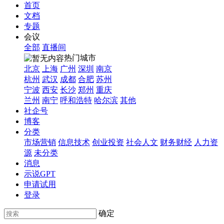
首页
文档
专题
会议
全部
直播间
热门城市
北京
上海
广州
深圳
南京
杭州
武汉
成都
合肥
苏州
宁波
西安
长沙
郑州
重庆
兰州
南宁
呼和浩特
哈尔滨
其他
社企号
博客
分类
市场营销
信息技术
创业投资
社会人文
财务财经
人力资
源
未分类
消息
示说GPT
申请试用
登录
确定