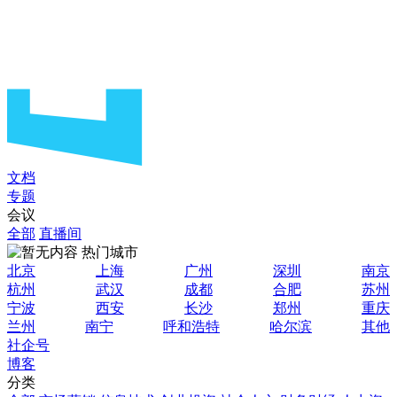
文档
专题
会议
全部
直播间
热门城市
北京
上海
广州
深圳
南京
杭州
武汉
成都
合肥
苏州
宁波
西安
长沙
郑州
重庆
兰州
南宁
呼和浩特
哈尔滨
其他
社企号
博客
分类