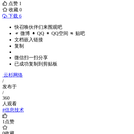
点赞
1
收藏
0
下载 6
快召唤伙伴们来围观吧
微博
QQ
QQ空间
贴吧
文档嵌入链接
复制
微信扫一扫分享
已成功复制到剪贴板
云杉网络
/
发布于
/
360
人观看
#信息技术
1
点赞
0
收藏