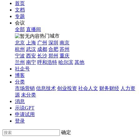
首页
文档
专题
会议
全部
直播间
热门城市
北京
上海
广州
深圳
南京
杭州
武汉
成都
合肥
苏州
宁波
西安
长沙
郑州
重庆
兰州
南宁
呼和浩特
哈尔滨
其他
社企号
博客
分类
市场营销
信息技术
创业投资
社会人文
财务财经
人力资
源
未分类
消息
示说GPT
申请试用
登录
确定