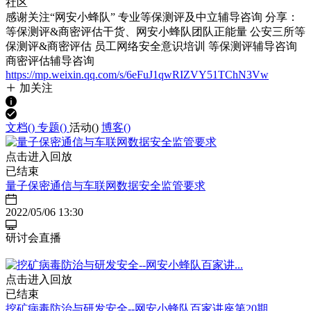
社区
感谢关注“网安小蜂队️” 专业等保测评及中立辅导咨询 分享：
等保测评&商密评估干货、网安小蜂队团队正能量 公安三所等
保测评&商密评估 ️员工网络安全意识培训 ️等保测评辅导咨询 ️
商密评估辅导咨询
https://mp.weixin.qq.com/s/6eFuJ1qwRIZVY51TChN3Vw
加关注
文档(
)
专题(
)
活动(
)
博客(
)
点击进入回放
已结束
量子保密通信与车联网数据安全监管要求
2022/05/06 13:30
研讨会直播
点击进入回放
已结束
挖矿病毒防治与研发安全--网安小蜂队百家讲座第20期