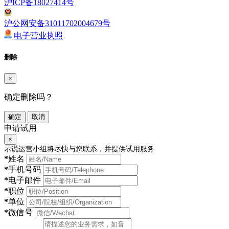
沪ICP备18027414号
沪公网安备31011702004679号
电子营业执照
删除
×
确定删除吗？
确定
取消
申请试用
×
示说运营小组将尽快与您联系，并提供试用服务
*
姓名
*
手机号码
*
电子邮件
*
职位
*
单位
*
微信号