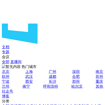
文档
专题
会议
全部
直播间
热门城市
北京
上海
广州
深圳
南京
杭州
武汉
成都
合肥
苏州
宁波
西安
长沙
郑州
重庆
兰州
南宁
呼和浩特
哈尔滨
其他
社企号
博客
分类