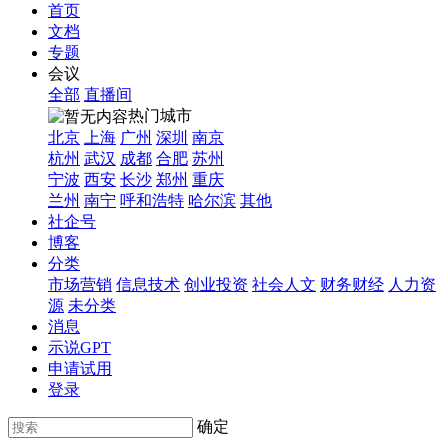
首页
文档
专题
会议
全部
直播间
热门城市
北京
上海
广州
深圳
南京
杭州
武汉
成都
合肥
苏州
宁波
西安
长沙
郑州
重庆
兰州
南宁
呼和浩特
哈尔滨
其他
社企号
博客
分类
市场营销
信息技术
创业投资
社会人文
财务财经
人力资
源
未分类
消息
示说GPT
申请试用
登录
确定