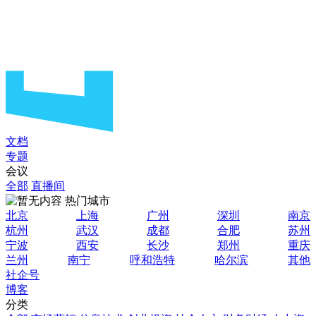
文档
专题
会议
全部
直播间
热门城市
北京
上海
广州
深圳
南京
杭州
武汉
成都
合肥
苏州
宁波
西安
长沙
郑州
重庆
兰州
南宁
呼和浩特
哈尔滨
其他
社企号
博客
分类