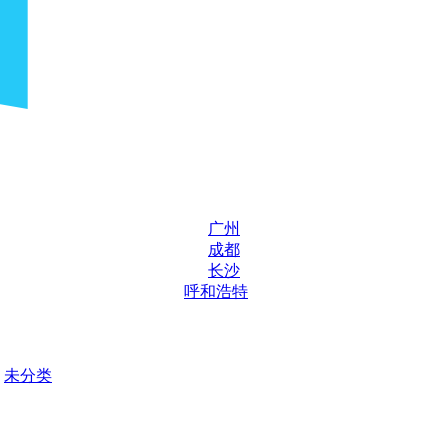
广州
成都
长沙
呼和浩特
未分类