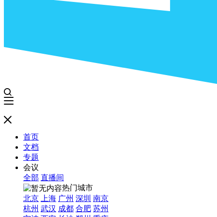
首页
文档
专题
会议
全部
直播间
热门城市
北京
上海
广州
深圳
南京
杭州
武汉
成都
合肥
苏州