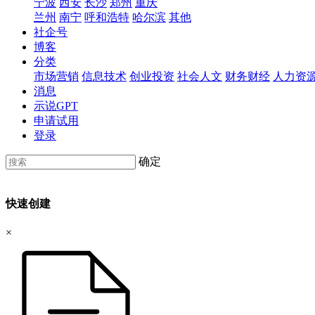
宁波
西安
长沙
郑州
重庆
兰州
南宁
呼和浩特
哈尔滨
其他
社企号
博客
分类
市场营销
信息技术
创业投资
社会人文
财务财经
人力资
消息
示说GPT
申请试用
登录
确定
快速创建
×