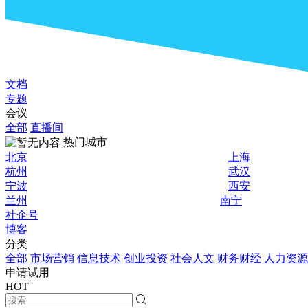
文档
专题
会议
全部
直播间
热门城市
北京
上海
杭州
武汉
宁波
西安
兰州
南宁
社企号
博客
分类
全部
市场营销
信息技术
创业投资
社会人文
财务财经
人力资源
申请试用
HOT