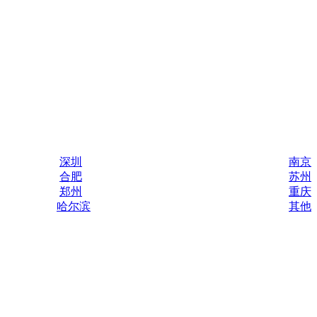
深圳
南京
合肥
苏州
郑州
重庆
哈尔滨
其他