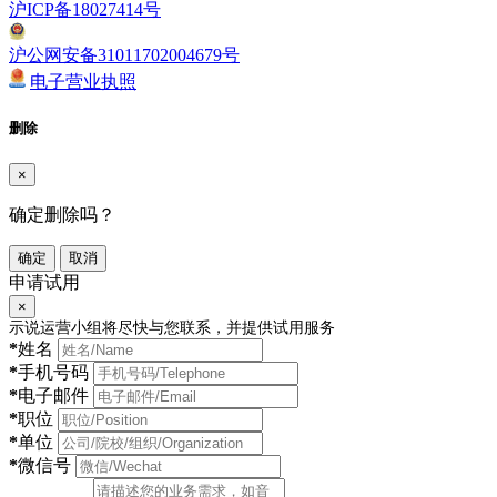
沪ICP备18027414号
沪公网安备31011702004679号
电子营业执照
删除
×
确定删除吗？
确定
取消
申请试用
×
示说运营小组将尽快与您联系，并提供试用服务
*
姓名
*
手机号码
*
电子邮件
*
职位
*
单位
*
微信号