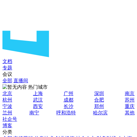
文档
专题
会议
全部
直播间
热门城市
北京
上海
广州
深圳
南京
杭州
武汉
成都
合肥
苏州
宁波
西安
长沙
郑州
重庆
兰州
南宁
呼和浩特
哈尔滨
其他
社企号
博客
分类