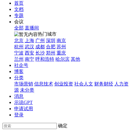
首页
文档
专题
会议
全部
直播间
热门城市
北京
上海
广州
深圳
南京
杭州
武汉
成都
合肥
苏州
宁波
西安
长沙
郑州
重庆
兰州
南宁
呼和浩特
哈尔滨
其他
社企号
博客
分类
市场营销
信息技术
创业投资
社会人文
财务财经
人力资
源
未分类
消息
示说GPT
申请试用
登录
确定