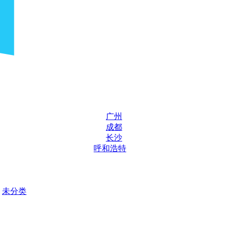
广州
成都
长沙
呼和浩特
未分类