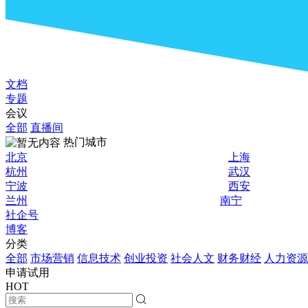
文档
专题
会议
全部
直播间
热门城市
北京
上海
杭州
武汉
宁波
西安
兰州
南宁
社企号
博客
分类
全部
市场营销
信息技术
创业投资
社会人文
财务财经
人力资源
申请试用
HOT