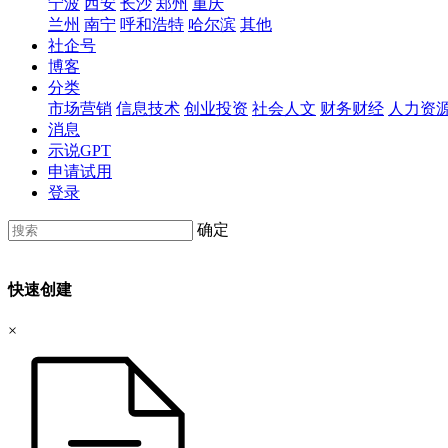
宁波
西安
长沙
郑州
重庆
兰州
南宁
呼和浩特
哈尔滨
其他
社企号
博客
分类
市场营销
信息技术
创业投资
社会人文
财务财经
人力资
消息
示说GPT
申请试用
登录
确定
快速创建
×