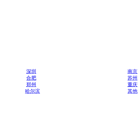
深圳
南京
合肥
苏州
郑州
重庆
哈尔滨
其他