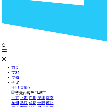
首页
文档
专题
会议
全部
直播间
热门城市
北京
上海
广州
深圳
南京
杭州
武汉
成都
合肥
苏州