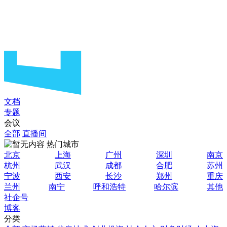
文档
专题
会议
全部
直播间
热门城市
北京
上海
广州
深圳
南京
杭州
武汉
成都
合肥
苏州
宁波
西安
长沙
郑州
重庆
兰州
南宁
呼和浩特
哈尔滨
其他
社企号
博客
分类