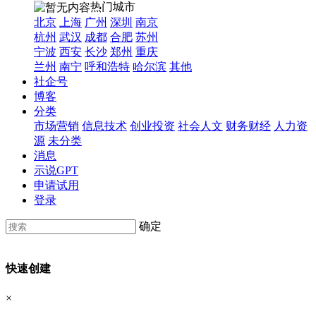
热门城市
北京
上海
广州
深圳
南京
杭州
武汉
成都
合肥
苏州
宁波
西安
长沙
郑州
重庆
兰州
南宁
呼和浩特
哈尔滨
其他
社企号
博客
分类
市场营销
信息技术
创业投资
社会人文
财务财经
人力资
源
未分类
消息
示说GPT
申请试用
登录
确定
快速创建
×