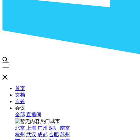
首页
文档
专题
会议
全部
直播间
热门城市
北京
上海
广州
深圳
南京
杭州
武汉
成都
合肥
苏州