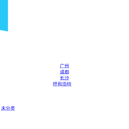
广州
成都
长沙
呼和浩特
未分类