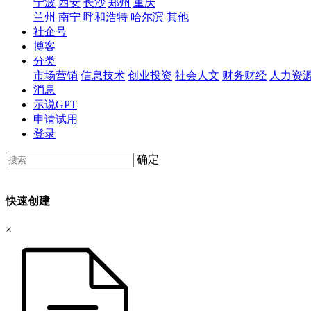
宁波
西安
长沙
郑州
重庆
兰州
南宁
呼和浩特
哈尔滨
其他
社企号
博客
分类
市场营销
信息技术
创业投资
社会人文
财务财经
人力资
消息
示说GPT
申请试用
登录
确定
快速创建
×