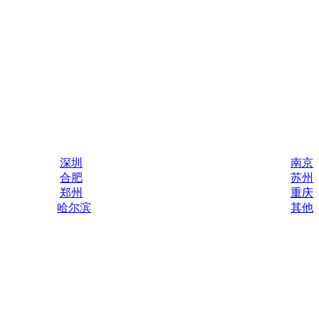
深圳
南京
合肥
苏州
郑州
重庆
哈尔滨
其他