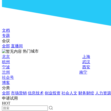
文档
专题
会议
全部
直播间
热门城市
北京
上海
杭州
武汉
宁波
西安
兰州
南宁
社企号
博客
分类
全部
市场营销
信息技术
创业投资
社会人文
财务财经
人力资源
申请试用
HOT