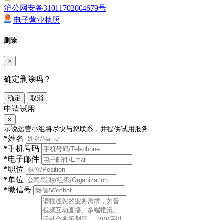
沪公网安备31011702004679号
电子营业执照
删除
×
确定删除吗？
确定
取消
申请试用
×
示说运营小组将尽快与您联系，并提供试用服务
*
姓名
*
手机号码
*
电子邮件
*
职位
*
单位
*
微信号