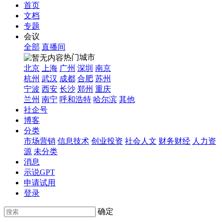
首页
文档
专题
会议
全部
直播间
热门城市
北京
上海
广州
深圳
南京
杭州
武汉
成都
合肥
苏州
宁波
西安
长沙
郑州
重庆
兰州
南宁
呼和浩特
哈尔滨
其他
社企号
博客
分类
市场营销
信息技术
创业投资
社会人文
财务财经
人力资
源
未分类
消息
示说GPT
申请试用
登录
确定