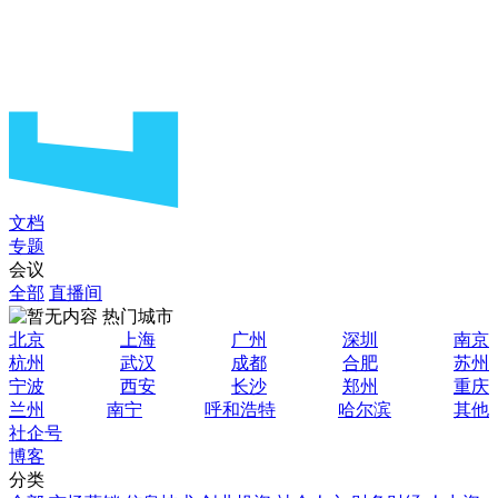
文档
专题
会议
全部
直播间
热门城市
北京
上海
广州
深圳
南京
杭州
武汉
成都
合肥
苏州
宁波
西安
长沙
郑州
重庆
兰州
南宁
呼和浩特
哈尔滨
其他
社企号
博客
分类