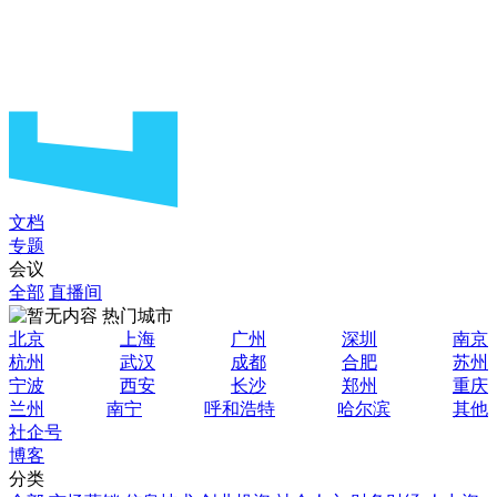
文档
专题
会议
全部
直播间
热门城市
北京
上海
广州
深圳
南京
杭州
武汉
成都
合肥
苏州
宁波
西安
长沙
郑州
重庆
兰州
南宁
呼和浩特
哈尔滨
其他
社企号
博客
分类