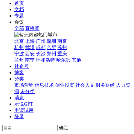
首页
文档
专题
会议
全部
直播间
热门城市
北京
上海
广州
深圳
南京
杭州
武汉
成都
合肥
苏州
宁波
西安
长沙
郑州
重庆
兰州
南宁
呼和浩特
哈尔滨
其他
社企号
博客
分类
市场营销
信息技术
创业投资
社会人文
财务财经
人力资
源
未分类
消息
示说GPT
申请试用
登录
确定