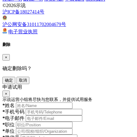
©2026示说
沪ICP备18027414号
沪公网安备31011702004679号
电子营业执照
删除
×
确定删除吗？
确定
取消
申请试用
×
示说运营小组将尽快与您联系，并提供试用服务
*
姓名
*
手机号码
*
电子邮件
*
职位
*
单位